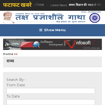
फटाफट खबरे
िका
वास्तविकता
समय विज्ञान की पकड़ से परे एक 
Latest News
Latest News
Show Menu
Home
>>
राज्य
Search By -
From Date
To Date