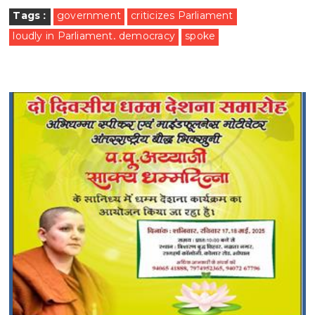
Tags :
government
criticizes Parliament
loudly in Parliament. democracy
spoke