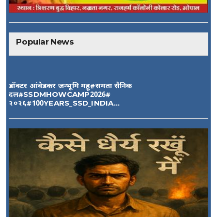
Popular News
डॉक्टर आंबेडकर जन्भूमि महू#समता सैनिक
दल#SSDMHOWCAMP2026#
२०२६#100YEARS_SSD_INDIA...